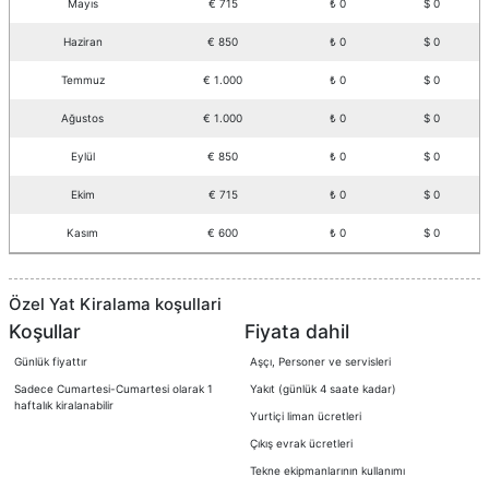
Mayıs
€ 715
₺ 0
$ 0
Haziran
€ 850
₺ 0
$ 0
Temmuz
€ 1.000
₺ 0
$ 0
Ağustos
€ 1.000
₺ 0
$ 0
Eylül
€ 850
₺ 0
$ 0
Ekim
€ 715
₺ 0
$ 0
Kasım
€ 600
₺ 0
$ 0
Özel Yat Kiralama koşullari
Koşullar
Fiyata dahil
Günlük fiyattır
Aşçı, Personer ve servisleri
Sadece Cumartesi-Cumartesi olarak 1
Yakıt (günlük 4 saate kadar)
haftalık kiralanabilir
Yurtiçi liman ücretleri
Çıkış evrak ücretleri
Tekne ekipmanlarının kullanımı