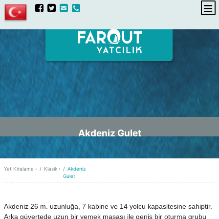
hakkımızda
iletişim
Akdeniz Gulet
Yat Kiralama
›
Klasik
›
Akdeniz
Gulet
Akdeniz 26 m. uzunluğa, 7 kabine ve 14 yolcu kapasitesine sahiptir.
Arka güvertede uzun bir yemek masası ile geniş bir oturma grubu