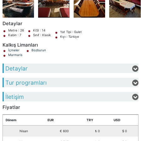
Detaylar
Metre : 26
KISI : 14
Yat Tipi : Gulet
Kabin : 7
Sınıf : Klasik
Kıyı : Türkiye
Kalkış Limanları
İçmeler
Bozburun
Marmaris
Detaylar
Tur programları
İletişim
Fiyatlar
Dönem
EUR
TRY
USD
Nisan
€ 600
₺ 0
$ 0