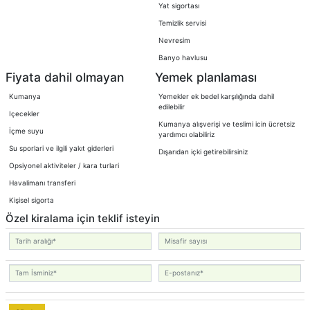
Yat sigortası
Temizlik servisi
Nevresim
Banyo havlusu
Fiyata dahil olmayan
Yemek planlaması
Kumanya
Yemekler ek bedel karşılığında dahil
edilebilir
Içecekler
Kumanya alışverişi ve teslimi icin ücretsiz
İçme suyu
yardımcı olabiliriz
Su sporlari ve ilgili yakıt giderleri
Dışarıdan içki getirebilirsiniz
Opsiyonel aktiviteler / kara turlari
Havalimanı transferi
Kişisel sigorta
Özel kiralama için teklif isteyin