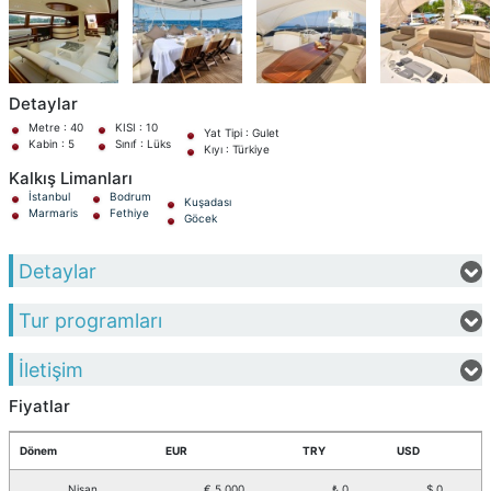
Detaylar
Metre : 40
KISI : 10
Yat Tipi : Gulet
Kabin : 5
Sınıf : Lüks
Kıyı : Türkiye
Kalkış Limanları
İstanbul
Bodrum
Kuşadası
Marmaris
Fethiye
Göcek
Detaylar
Tur programları
İletişim
Fiyatlar
Dönem
EUR
TRY
USD
Nisan
€ 5.000
₺ 0
$ 0