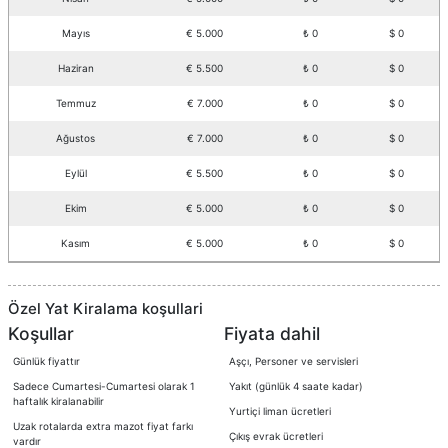
Mayıs
€ 5.000
₺ 0
$ 0
Haziran
€ 5.500
₺ 0
$ 0
Temmuz
€ 7.000
₺ 0
$ 0
Ağustos
€ 7.000
₺ 0
$ 0
Eylül
€ 5.500
₺ 0
$ 0
Ekim
€ 5.000
₺ 0
$ 0
Kasım
€ 5.000
₺ 0
$ 0
Özel Yat Kiralama koşullari
Koşullar
Fiyata dahil
Günlük fiyattır
Aşçı, Personer ve servisleri
Sadece Cumartesi-Cumartesi olarak 1
Yakıt (günlük 4 saate kadar)
haftalık kiralanabilir
Yurtiçi liman ücretleri
Uzak rotalarda extra mazot fiyat farkı
Çıkış evrak ücretleri
vardır