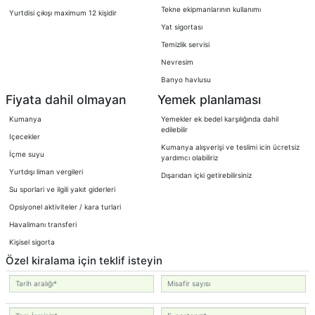
Tekne ekipmanlarının kullanımı
Yurtdisi çıkışı maximum 12 kişidir
Yat sigortası
Temizlik servisi
Nevresim
Banyo havlusu
Fiyata dahil olmayan
Yemek planlaması
Kumanya
Yemekler ek bedel karşılığında dahil
edilebilir
Içecekler
Kumanya alışverişi ve teslimi icin ücretsiz
İçme suyu
yardımcı olabiliriz
Yurtdışı liman vergileri
Dışarıdan içki getirebilirsiniz
Su sporlari ve ilgili yakıt giderleri
Opsiyonel aktiviteler / kara turlari
Havalimanı transferi
Kişisel sigorta
Özel kiralama için teklif isteyin