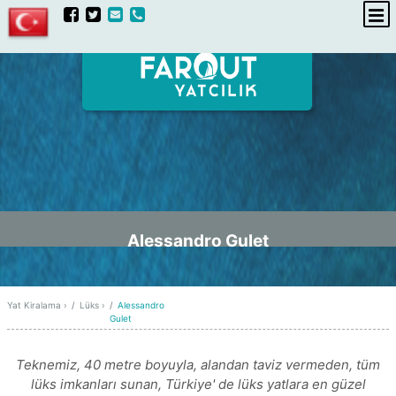
hakkımızda
iletişim
Alessandro Gulet
Yat Kiralama
›
Lüks
›
Alessandro
Gulet
Teknemiz, 40 metre boyuyla, alandan taviz vermeden, tüm
lüks imkanları sunan, Türkiye' de lüks yatlara en güzel