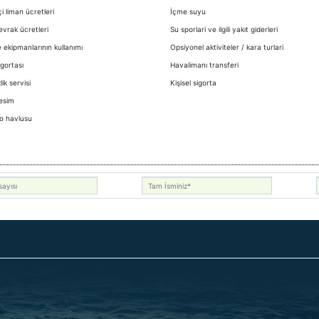
çi liman ücretleri
İçme suyu
 evrak ücretleri
Su sporlari ve ilgili yakıt giderleri
 ekipmanlarının kullanımı
Opsiyonel aktiviteler / kara turlari
igortası
Havalimanı transferi
ik servisi
Kişisel sigorta
esim
o havlusu