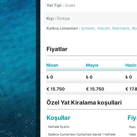
Yat Tipi :
Gulet
Kıyı :
Türkiye
Kalkış Limanları :
İçmeler
,
Alacati
,
Marmaris
,
Bo
Fiyatlar
Nisan
Mayıs
Hazir
₺ 0
₺ 0
₺ 0
€ 15.750
€ 15.750
€ 17.
Özel Yat Kiralama koşullari
Koşullar
Fiy
Haftalık fiyattır
Aşçı,
Sadece Cumartesi-Cumartesi olarak 1 haftalık
Yakıt