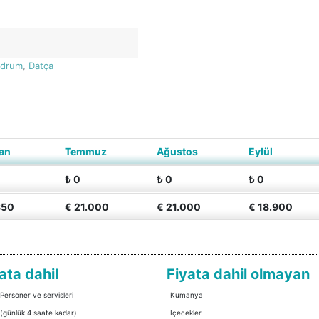
drum
,
Datça
an
Temmuz
Ağustos
Eylül
₺ 0
₺ 0
₺ 0
850
€ 21.000
€ 21.000
€ 18.900
ata dahil
Fiyata dahil olmayan
 Personer ve servisleri
Kumanya
 (günlük 4 saate kadar)
Içecekler