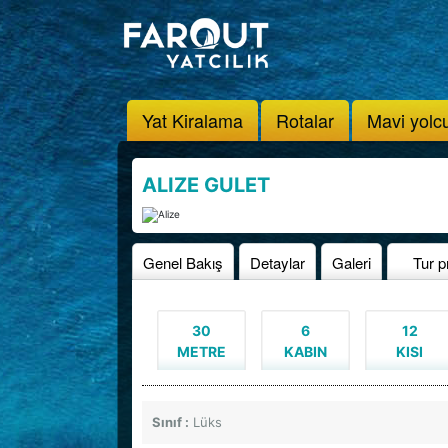
Yat Kiralama
Rotalar
Mavi yolc
ALIZE GULET
Genel Bakış
Detaylar
Galeri
Tur p
30
6
12
METRE
KABIN
KISI
Sınıf :
Lüks