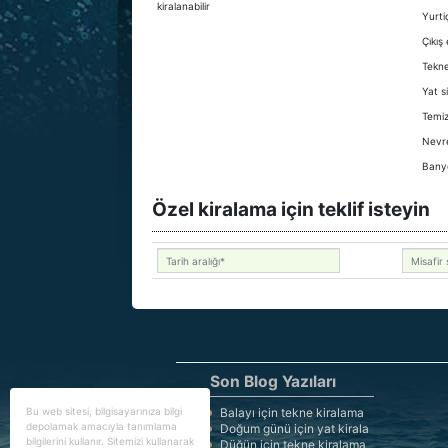
kiralanabilir
Yurti
Çıkış
Tekne
Yat s
Temizl
Nevr
Bany
Özel kiralama için teklif isteyin
Son Blog Yazıları
Bu web sitesi, bilgisayarınıza bilgi
Balayı için tekne kiralama
depolamak amacıyla tanımlama
Doğum günü için yat kirala
bilgilerini kullanır. Sitemizi kullanarak
Düğün için tekne kiralama