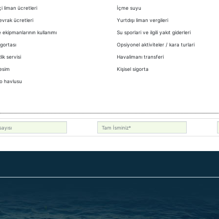
çi liman ücretleri
İçme suyu
 evrak ücretleri
Yurtdışı liman vergileri
 ekipmanlarının kullanımı
Su sporlari ve ilgili yakıt giderleri
igortası
Opsiyonel aktiviteler / kara turlari
ik servisi
Havalimanı transferi
esim
Kişisel sigorta
o havlusu