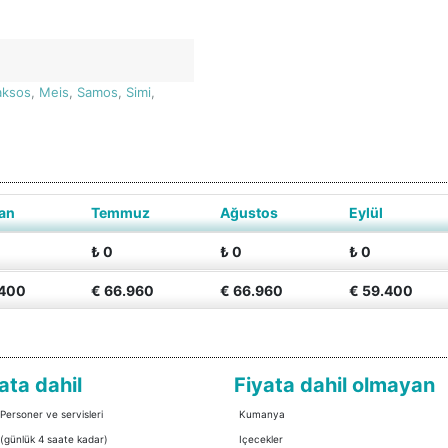
aksos
,
Meis
,
Samos
,
Simi
,
an
Temmuz
Ağustos
Eylül
₺ 0
₺ 0
₺ 0
.400
€ 66.960
€ 66.960
€ 59.400
ata dahil
Fiyata dahil olmayan
 Personer ve servisleri
Kumanya
 (günlük 4 saate kadar)
Içecekler