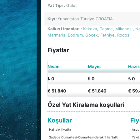
Yat Tipi :
Gulet
Kıyı :
Yunanistan Türkiye CROATIA
Kalkış Limanları :
Kekova
,
Ceşme
,
Mikanos
,
N
Marmaris
,
Bodrum
,
Göcek
,
Fethiye
,
Rodos
Fiyatlar
Nisan
Mayıs
Hazir
₺ 0
₺ 0
₺ 0
€ 51.840
€ 51.840
€ 59
Özel Yat Kiralama koşullari
Koşullar
Fiy
Haftalık fiyattır
Aşçı,
Sadece Cumartesi-Cumartesi olarak 1 haftalık
Yakıt