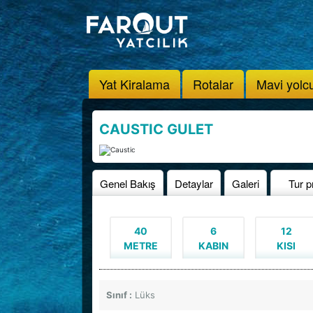
Yat Kiralama
Rotalar
Mavi yolc
CAUSTIC GULET
Genel Bakış
Detaylar
Galeri
Tur p
40
6
12
METRE
KABIN
KISI
Sınıf :
Lüks