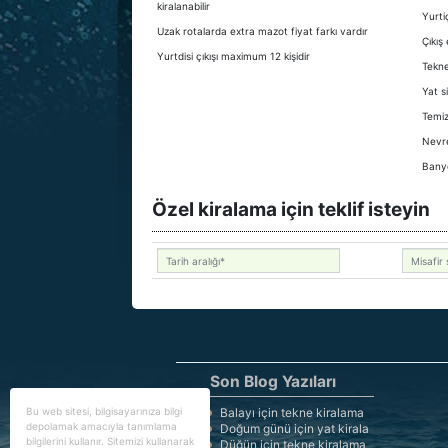
kiralanabilir
Yurti
Uzak rotalarda extra mazot fiyat farkı vardır
Çıkış
Yurtdisi çıkışı maximum 12 kişidir
Tekne
Yat s
Temizl
Nevr
Bany
Özel kiralama için teklif isteyin
Son Blog Yazıları
Bu web sitesi, bilgisayarınıza bilgi
Balayı için tekne kiralama
depolamak amacıyla tanımlama
Doğum günü için yat kirala
bilgilerini kullanır. Sitemizi kullanarak
Düğün için tekne kiralama