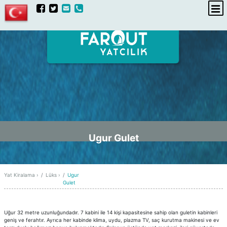
hakkımızda
iletişim
Ugur Gulet
Yat Kiralama
›
Lüks
›
Ugur
Gulet
Uğur 32 metre uzunluğundadır. 7 kabini ile 14 kişi kapasitesine sahip olan guletin kabinleri
geniş ve ferahtır. Ayrıca her kabinde klima, uydu, plazma TV, saç kurutma makinesi ve ev