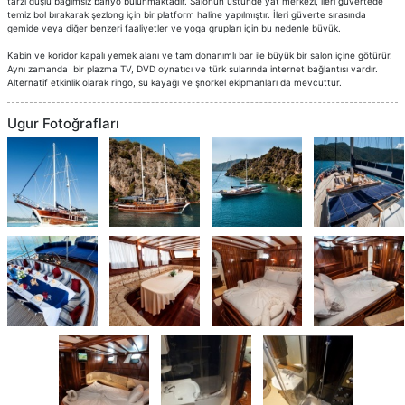
tarzı duşlu bağımsız banyo bulunmaktadır. Salonun üstünde yat merkezi, ileri güvertede
temiz bol bırakarak şezlong için bir platform haline yapılmıştır. İleri güverte sırasında
gemide veya diğer benzeri faaliyetler ve yoga grupları için bu nedenle büyük.
Kabin ve koridor kapalı yemek alanı ve tam donanımlı bar ile büyük bir salon içine götürür.
Aynı zamanda bir plazma TV, DVD oynatıcı ve türk sularında internet bağlantısı vardır.
Alternatif etkinlik olarak ringo, su kayağı ve şnorkel ekipmanları da mevcuttur.
Ugur Fotoğrafları