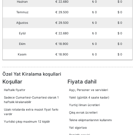
Haziran
€ 22.680
₺ 0
$ 0
Temmuz
€ 29.500
₺ 0
$ 0
Ağustos
€ 29.500
₺ 0
$ 0
Eylül
€ 22.680
₺ 0
$ 0
Ekim
€ 18.900
₺ 0
$ 0
Kasım
€ 18.900
₺ 0
$ 0
Özel Yat Kiralama koşullari
Koşullar
Fiyata dahil
Haftalık fiyattır
Aşçı, Personer ve servisleri
Sadece Cumartesi-Cumartesi olarak 1
Yakıt (günlük 4 saate kadar)
haftalık kiralanabilir
Yurtiçi liman ücretleri
Uzak rotalarda extra mazot fiyat farkı
Çıkış evrak ücretleri
vardır
Tekne ekipmanlarının kullanımı
Yurtdisi çıkışı maximum 12 kişidir
Yat sigortası