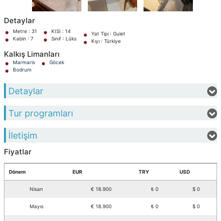
Detaylar
Metre : 31
KISI : 14
Yat Tipi : Gulet
Kabin : 7
Sınıf : Lüks
Kıyı : Türkiye
Kalkış Limanları
Marmaris
Göcek
Bodrum
Detaylar
Tur programları
İletişim
Fiyatlar
Dönem
EUR
TRY
USD
Nisan
€ 18.900
₺ 0
$ 0
Mayıs
€ 18.900
₺ 0
$ 0