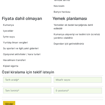
Temizlik servisi
Nevresim
Banyo havlusu
Fiyata dahil olmayan
Yemek planlaması
Kumanya
Yemekler ek bedel karşılığında dahil
edilebilir
Içecekler
Kumanya alışverişi ve teslimi icin ücretsiz
İçme suyu
yardımcı olabiliriz
Yurtdışı liman vergileri
Dışarıdan içki getirebilirsiniz
Su sporlari ve ilgili yakıt giderleri
Opsiyonel aktiviteler / kara turlari
Havalimanı transferi
Kişisel sigorta
Özel kiralama için teklif isteyin
Gönder