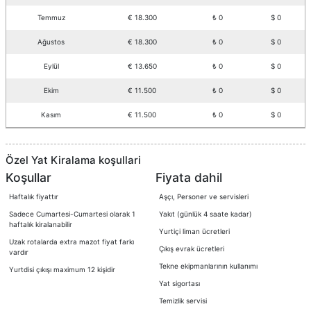
Temmuz
€ 18.300
₺ 0
$ 0
Ağustos
€ 18.300
₺ 0
$ 0
Eylül
€ 13.650
₺ 0
$ 0
Ekim
€ 11.500
₺ 0
$ 0
Kasım
€ 11.500
₺ 0
$ 0
Özel Yat Kiralama koşullari
Koşullar
Fiyata dahil
Haftalık fiyattır
Aşçı, Personer ve servisleri
Sadece Cumartesi-Cumartesi olarak 1
Yakıt (günlük 4 saate kadar)
haftalık kiralanabilir
Yurtiçi liman ücretleri
Uzak rotalarda extra mazot fiyat farkı
Çıkış evrak ücretleri
vardır
Tekne ekipmanlarının kullanımı
Yurtdisi çıkışı maximum 12 kişidir
Yat sigortası
Temizlik servisi