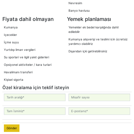
Nevresim
Banyo havlusu
Fiyata dahil olmayan
Yemek planlaması
Kumanya
Yemekler ek bedel karşılığında dahil
edilebilir
Içecekler
Kumanya alışverişi ve teslimi icin ücretsiz
İçme suyu
yardımcı olabiliriz
Yurtdışı liman vergileri
Dışarıdan içki getirebilirsiniz
Su sporlari ve ilgili yakıt giderleri
Opsiyonel aktiviteler / kara turlari
Havalimanı transferi
Kişisel sigorta
Özel kiralama için teklif isteyin
Gönder