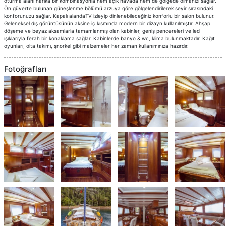
oturma alanı harika bir kombinasyonla hem açık havada hem de gölgede olmanızı sağlar.
Ön güverte bulunan güneşlenme bölümü arzuya göre gölgelendirilerek seyir sırasındaki
konforunuzu sağlar. Kapalı alandaTV izleyip dinlenebileceğiniz konforlu bir salon bulunur.
Geleneksel dış görüntüsünün aksine iç kısmında modern bir dizayn kullanılmıştır. Ahşap
döşeme ve beyaz aksamlarla tamamlanmış olan kabinler, geniş pencereleri ve led
ışıklarıyla ferah bir konaklama sağlar. Kabinlerde banyo & wc, klima bulunmaktadır. Kağıt
oyunları, olta takımı, şnorkel gibi malzemeler her zaman kullanımınıza hazırdır.
Fotoğrafları