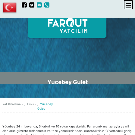
hakkımızda
iletişim
Yucebey Gulet
Yat Kiralama
›
Lüks
›
Yucebey
Gulet
Yücebey 24 m boyunda, 5 kabinli ve 10 yolcu kapasitelidir. Panaromik manzarayla çevrili
olan arka güverte dinlenmenin ve taze yemeklerin tadını çıkarabilirsiniz. Güvertedeki geniş