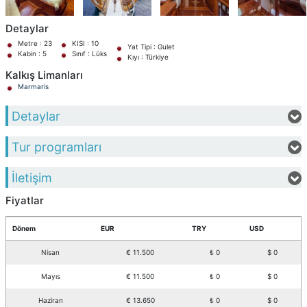
Detaylar
Metre : 23
KISI : 10
Yat Tipi : Gulet
Kabin : 5
Sınıf : Lüks
Kıyı : Türkiye
Kalkış Limanları
Marmaris
Detaylar
Tur programları
İletişim
Fiyatlar
Dönem
EUR
TRY
USD
Nisan
€ 11.500
₺ 0
$ 0
Mayıs
€ 11.500
₺ 0
$ 0
Haziran
€ 13.650
₺ 0
$ 0