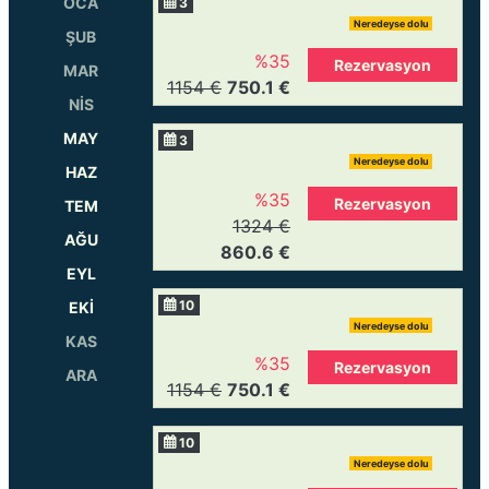
OCA
3
Neredeyse dolu
ŞUB
%35
Rezervasyon
MAR
1154 €
750.1 €
NİS
MAY
3
Neredeyse dolu
HAZ
%35
Rezervasyon
TEM
1324 €
AĞU
860.6 €
EYL
10
EKİ
Neredeyse dolu
KAS
%35
Rezervasyon
ARA
1154 €
750.1 €
10
Neredeyse dolu