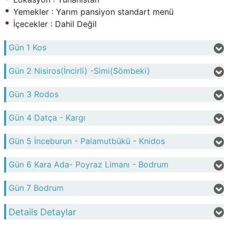
Yemekler : Yarım pansiyon standart menü
İçecekler : Dahil Değil
Gün 1
Kos
Gün 2
Nisiros(İncirli) -Simi(Sömbeki)
Gün 3
Rodos
Gün 4
Datça - Kargı
Gün 5
İnceburun - Palamutbükü - Knidos
Gün 6
Kara Ada- Poyraz Limanı - Bodrum
Gün 7
Bodrum
Details Detaylar