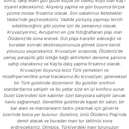
sonra, takip eden gün güzel küçük bir balıkçı köyü olan Kaş'ı
ziyaret edeceksiniz. Alışveriş yapma ve gün boyunca birçok
yüzme molası fırsatınız olacak. Son sabahınızı Kelebekler
Vadisi'nde geçireceksiniz. Vadide yürüyüş yapmayı tercih
edebileceğiniz gibi yüzme için de zamanınız olacak.
Kruvaziyeriniz, Avrupa'nın en çok fotoğraflanan plajı olan
Ölüdeniz'de sona erecek. Sizi plaja transfer edeceğiz ve
buradan sonraki destinasyonunuza gitmek üzere kendi
yolunuzu seçeceksiniz. Kruvaziyer sırasında, Ölüdeniz'de
yamaç paraşütü gibi isteğe bağlı aktiviteleri deneme şansına
sahip olacaksınız ve Kaş'ta dalış yapma fırsatınız olacak.
Kruvaziyer boyunca leziz Türk yemekleri ve
misafirperverlikle şımartılacaksınız.Bu kruvaziyer, geleneksel
bir Türk guletinde düzenlenir. Bu guletler sınıfının
standartlarına sahiptir ve bu yatlar size en iyi konforu sunar.
Gulet üzerindeki tüm kabinler özel banyolara sahiptir (ancak
havlu sağlanmaz). Genellikle guletlerde kapalı bir salon, bir
bar alanı ve manzaraların tadını çıkarmak için güverte
üzerinde bolca yer bulunur. Guletiniz, ünlü Ölüdeniz Plajı'nda
demir atacak ve buradan mavi tur tatilinizi sona
erdireceksiniz. Olimpos, Türkiye'deki mavi turunuzun