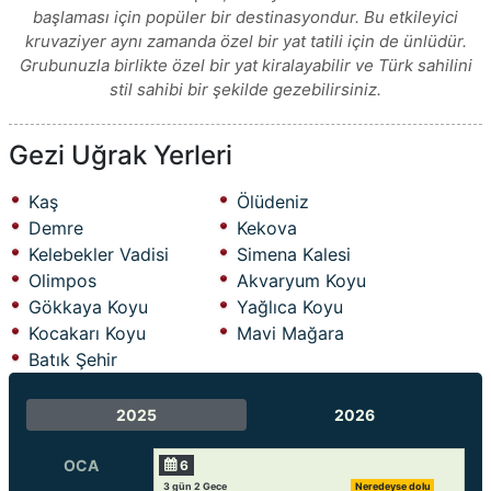
başlaması için popüler bir destinasyondur. Bu etkileyici
kruvaziyer aynı zamanda özel bir yat tatili için de ünlüdür.
Grubunuzla birlikte özel bir yat kiralayabilir ve Türk sahilini
stil sahibi bir şekilde gezebilirsiniz.
Gezi Uğrak Yerleri
Kaş
Ölüdeniz
Demre
Kekova
Kelebekler Vadisi
Simena Kalesi
Olimpos
Akvaryum Koyu
Gökkaya Koyu
Yağlıca Koyu
Kocakarı Koyu
Mavi Mağara
Batık Şehir
2025
2026
OCA
6
3 gün 2 Gece
Neredeyse dolu