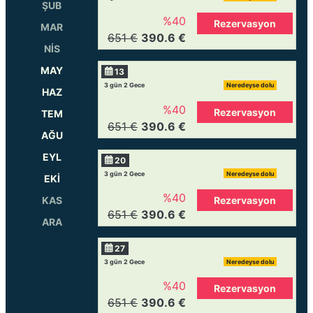
ŞUB
%40
Rezervasyon
MAR
651 €
390.6 €
NİS
MAY
13
3 gün 2 Gece
Neredeyse dolu
HAZ
%40
Rezervasyon
TEM
651 €
390.6 €
AĞU
EYL
20
3 gün 2 Gece
Neredeyse dolu
EKİ
%40
Rezervasyon
KAS
651 €
390.6 €
ARA
27
3 gün 2 Gece
Neredeyse dolu
%40
Rezervasyon
651 €
390.6 €