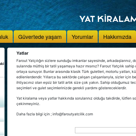
uluk
Güvertede yaşam
Yorumlar
Hakkımızda
Yatlar
Farout Yatçılığın sizlere sunduğu imkanlar sayesinde, arkadaşlarınız, dos
aki
sularında müthiş bir tatil yaşamaya hazır mısınız? Farout Yatçılık sahip 
ortaya sunuyor. Bunlar arasında klasik Türk guletleri, motorlu yatları, 
edilenlerdendir. Yıllarca bu sektörde çalışan çalışanlarıyla, sizler için 
ihtiyacınız olan eşsiz bir tatil artık size çok yakın. Sahip olduğumuz te
seçimleri ve gulet seçimlerinizde gerekli yardımı göstereceklerdir.
Yat kiralama veya yatlar hakkında sorularınız olduğu takdirde, lütfen 
çekinmeyiniz.
Daha fazla bilgi için ; info@faroutyatcilik.com