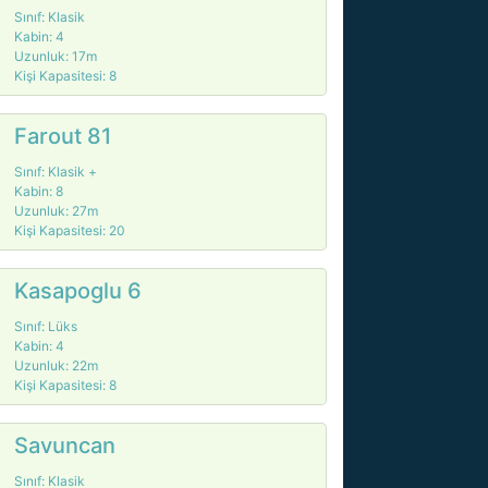
Sınıf: Klasik
Kabin: 4
Uzunluk: 17m
Kişi Kapasitesi: 8
Farout 81
Sınıf: Klasik +
Kabin: 8
Uzunluk: 27m
Kişi Kapasitesi: 20
Kasapoglu 6
Sınıf: Lüks
Kabin: 4
Uzunluk: 22m
Kişi Kapasitesi: 8
Savuncan
Sınıf: Klasik