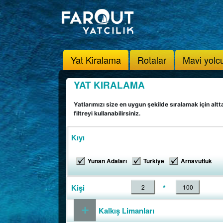
Yat Kiralama
Rotalar
Mavi yolc
YAT KIRALAMA
Yatlarımızı size en uygun şekilde sıralamak için altt
filtreyi kullanabilirsiniz.
Kıyı
Yunan Adaları
Turkiye
Arnavutluk
Kişi
*
Kapasitesi
Kalkış Limanları