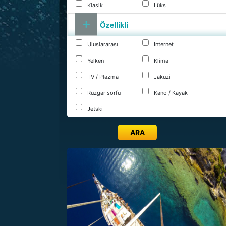
Klasik
Lüks
Özellikli
Uluslararası
Internet
Yelken
Klima
TV / Plazma
Jakuzi
Ruzgar sorfu
Kano / Kayak
Jetski