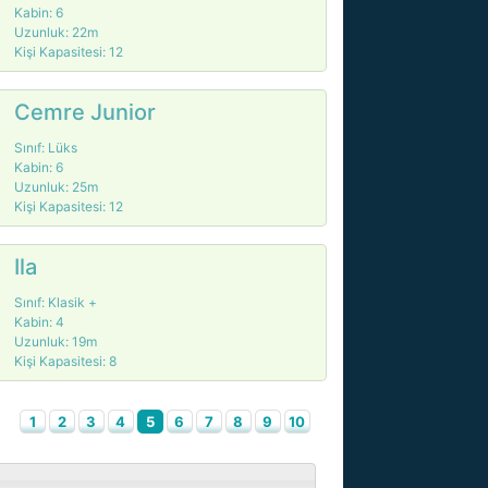
Kabin: 6
Uzunluk: 22m
Kişi Kapasitesi: 12
Cemre Junior
Sınıf: Lüks
Kabin: 6
Uzunluk: 25m
Kişi Kapasitesi: 12
Ila
Sınıf: Klasik +
Kabin: 4
Uzunluk: 19m
Kişi Kapasitesi: 8
1
2
3
4
5
6
7
8
9
10