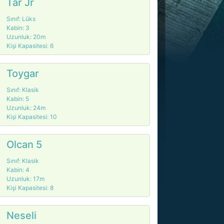
Tar Jr
Sınıf: Lüks
Kabin: 3
Uzunluk: 20m
Kişi Kapasitesi: 6
Toygar
Sınıf: Klasik
Kabin: 5
Uzunluk: 24m
Kişi Kapasitesi: 10
Olcan 5
Sınıf: Klasik
Kabin: 4
Uzunluk: 17m
Kişi Kapasitesi: 8
Neseli