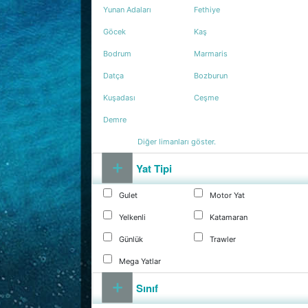
Yunan Adaları
Fethiye
Göcek
Kaş
Bodrum
Marmaris
Datça
Bozburun
Kuşadası
Ceşme
Demre
Diğer limanları göster.
Yat Tipi
Gulet
Motor Yat
Yelkenli
Katamaran
Günlük
Trawler
Mega Yatlar
Sınıf