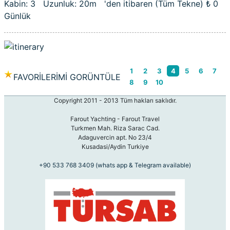
Kabin: 3 Uzunluk: 20m 'den itibaren (Tüm Tekne)
₺ 0
Günlük
1
2
3
4
5
6
7
FAVORİLERİMİ GORÜNTÜLE
8
9
10
Copyright 2011 - 2013 Tüm hakları saklıdır.
Farout Yachting - Farout Travel
Turkmen Mah. Riza Sarac Cad.
Adaguvercin apt. No 23/4
Kusadasi/Aydin Turkiye
+90 533 768 3409 (whats app & Telegram available)