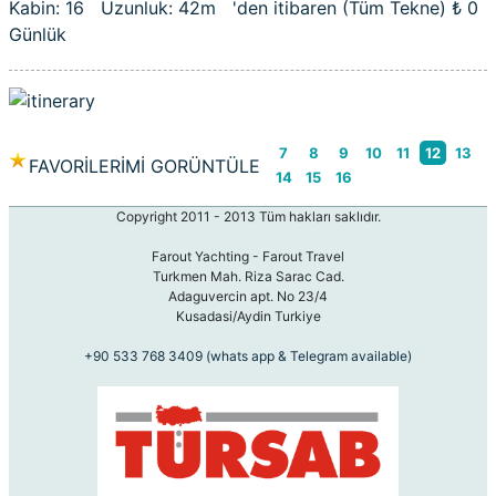
Kabin: 16 Uzunluk: 42m 'den itibaren (Tüm Tekne)
₺ 0
Günlük
7
8
9
10
11
12
13
FAVORİLERİMİ GORÜNTÜLE
14
15
16
Copyright 2011 - 2013 Tüm hakları saklıdır.
Farout Yachting - Farout Travel
Turkmen Mah. Riza Sarac Cad.
Adaguvercin apt. No 23/4
Kusadasi/Aydin Turkiye
+90 533 768 3409 (whats app & Telegram available)